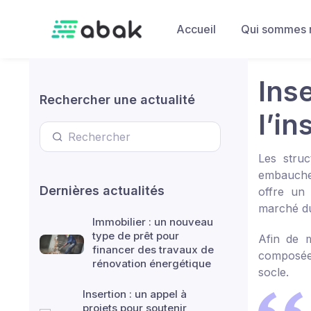
Skip to main content
Accueil
Qui sommes 
Ins
Rechercher une actualité
l’in
Les struc
embauchen
Dernières actualités
offre un 
marché du 
Immobilier : un nouveau
type de prêt pour
Afin de m
financer des travaux de
composée 
rénovation énergétique
socle.
Insertion : un appel à
projets pour soutenir