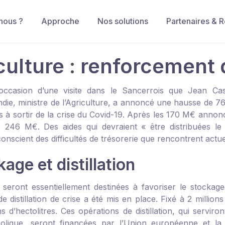
nous ?
Approche
Nos solutions
Partenaires & 
iculture : renforcement 
’occasion d’une visite dans le Sancerrois que Jean Ca
ie, ministre de l’Agriculture, a annoncé une hausse de 76
rs à sortir de la crise du Covid-19. Après les 170 M€ annon
 246 M€. Des aides qui devraient « être distribuées le 
conscient des difficultés de trésorerie que rencontrent actue
age et distillation
 seront essentiellement destinées à favoriser le stockage 
 de distillation de crise a été mis en place. Fixé à 2 millions
ns d’hectolitres. Ces opérations de distillation, qui servi
olique, seront financées par l’Union européenne et la