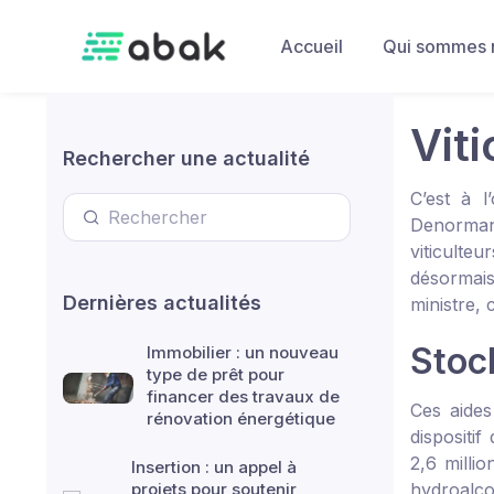
Skip to main content
Accueil
Qui sommes 
Vit
Rechercher une actualité
C’est à l
Denormand
viticulteu
désormais
Dernières actualités
ministre, 
Stock
Immobilier : un nouveau
type de prêt pour
financer des travaux de
Ces aides
rénovation énergétique
dispositif
2,6 millio
Insertion : un appel à
projets pour soutenir
hydroalco