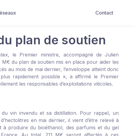
Réseaux
Contact
du plan de soutien
stex, le Premier ministre, accompagné de Julien
 M€ du plan de soutien mis en place pour aider les
cés au mois de mai dernier, l’enveloppe atteint donc
plus rapidement possible », a affirmé le Premier
llement les responsables d’exploitations viticoles.
du vin invendu et sa distillation. Pour rappel, un
 d’hectolitres en mai dernier, il vient d’être relevé à
ront à produire du bioéthanol, des parfums et du gel
 France. Au total, 211 M€ seront affectés à ces