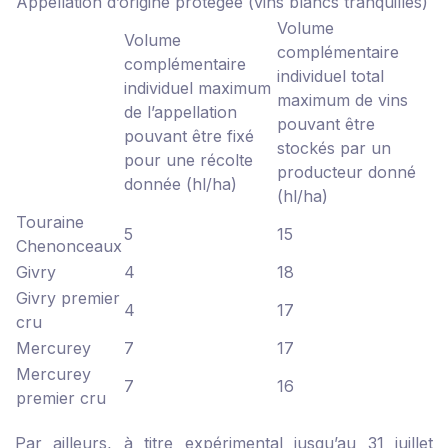
Appellation d’origine protégée (vins blancs tranquilles)
Volume
Volume
complémentaire
complémentaire
individuel total
individuel maximum
maximum de vins
de l’appellation
pouvant être
pouvant être fixé
stockés par un
pour une récolte
producteur donné
donnée (hl/ha)
(hl/ha)
Touraine
5
15
Chenonceaux
Givry
4
18
Givry premier
4
17
cru
Mercurey
7
17
Mercurey
7
16
premier cru
Par ailleurs, à titre expérimental jusqu’au 31 juillet