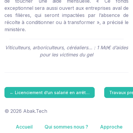
de toucher une aide mensuelle. « Ce fonds
exceptionnel sera aussi ouvert aux entreprises aval de
ces filières, qui seront impactées par l’absence de
récolte à conditionner ou à transformer », a précisé le
ministère.
Viticulteurs, arboriculteurs, céréaliers… : 1 Md€ d’aides
pour les victimes du gel
←
Licenciement d’un salarié en arrêt…
Travaux pre
© 2026 Abak.Tech
Accueil
Qui sommes nous ?
Approche