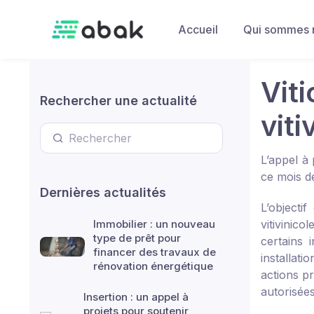
Skip to main content
Accueil
Qui sommes 
Vit
Rechercher une actualité
viti
L’appel à
ce mois d
Dernières actualités
L’object
Immobilier : un nouveau
vitivinic
type de prêt pour
certains 
financer des travaux de
installati
rénovation énergétique
actions pr
autorisées
Insertion : un appel à
projets pour soutenir