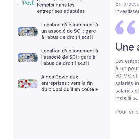
En pratiq
l’emploi dans les
entreprises adaptées
investiss
Location d’un logement à
un associé de SCI : gare
à l’abus de droit fiscal !
Une a
Location d’un logement à
l’associé de SCI : gare à
Les entrep
l’abus de droit fiscal !
à un pour
50 M€ et 
Aides Covid aux
entreprises : vers la fin
salariés 
du « quoi qu’il en coûte »
salariés s
installé ».
Pour en s