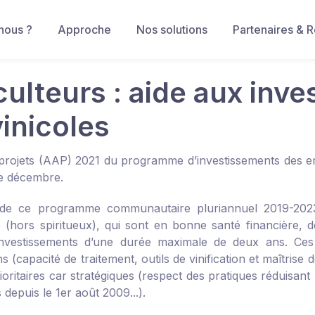
nous ?
Approche
Nos solutions
Partenaires & 
iculteurs : aide aux inv
vinicoles
 projets (AAP) 2021 du programme d’investissements des entr
e décembre.
if de ce programme communautaire pluriannuel 2019-202
ole (hors spiritueux), qui sont en bonne santé financière, 
investissements d’une durée maximale de deux ans. Ces
ons (capacité de traitement, outils de vinification et maîtrise 
ioritaires car stratégiques (respect des pratiques réduisan
 depuis le 1
er
août 2009...).