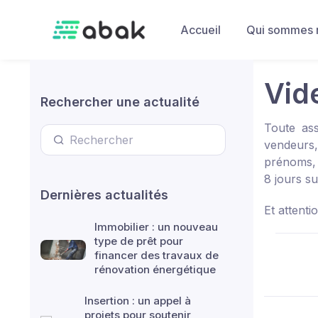
Skip to main content
Accueil
Qui sommes 
Vide
Rechercher une actualité
Toute ass
vendeurs,
prénoms, 
8 jours su
Dernières actualités
Et attenti
Immobilier : un nouveau
type de prêt pour
financer des travaux de
rénovation énergétique
Insertion : un appel à
projets pour soutenir