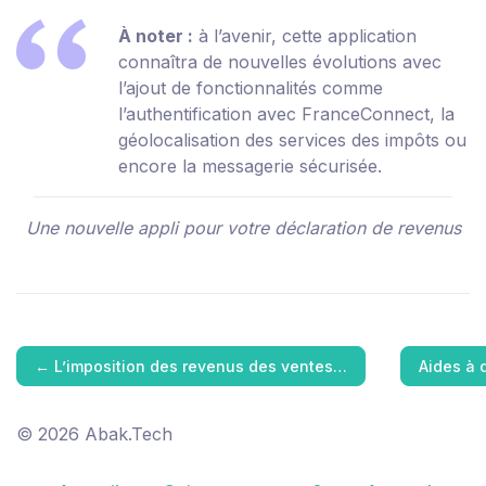
À noter :
à l’avenir, cette application
connaîtra de nouvelles évolutions avec
l’ajout de fonctionnalités comme
l’authentification avec FranceConnect, la
géolocalisation des services des impôts ou
encore la messagerie sécurisée.
Une nouvelle appli pour votre déclaration de revenus
←
L’imposition des revenus des ventes…
Aides à 
© 2026 Abak.Tech