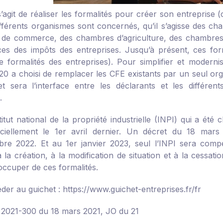
s’agit de réaliser les formalités pour créer son entreprise 
différents organismes sont concernés, qu’il s’agisse des c
 de commerce, des chambres d’agriculture, des chambres d
ces des impôts des entreprises. Jusqu’à présent, ces fo
e formalités des entreprises). Pour simplifier et moderni
20 a choisi de remplacer les CFE existants par un seul or
t sera l’interface entre les déclarants et les différent
.
stitut national de la propriété industrielle (INPI) qui a é
iciellement le 1
er
avril dernier. Un décret du 18 mars 2
bre 2022. Et au 1
er
janvier 2023, seul l’INPI sera compé
à la création, à la modification de situation et à la cessati
occuper de ces formalités.
der au guichet :
https://www.guichet-entreprises.fr/fr
 2021-300 du 18 mars 2021, JO du 21