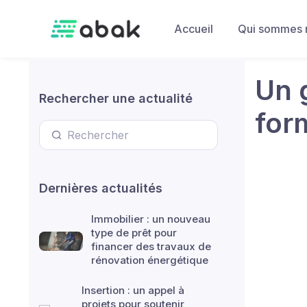
Skip to main content
Accueil
Qui sommes 
Un 
Rechercher une actualité
for
Dernières actualités
Immobilier : un nouveau
type de prêt pour
financer des travaux de
rénovation énergétique
Insertion : un appel à
projets pour soutenir