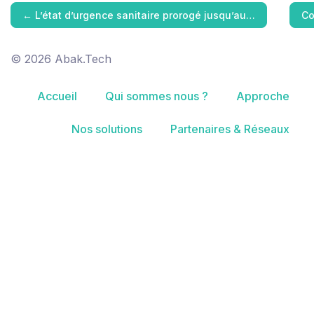
←
L’état d’urgence sanitaire prorogé jusqu’au…
Co
© 2026 Abak.Tech
Accueil
Qui sommes nous ?
Approche
Nos solutions
Partenaires & Réseaux