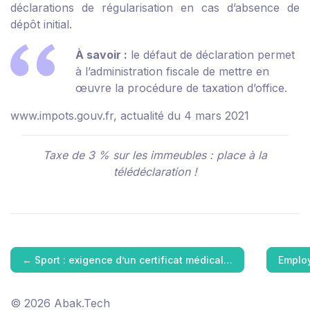
déclarations de régularisation en cas d’absence de
dépôt initial.
À savoir :
le défaut de déclaration permet
à l’administration fiscale de mettre en
œuvre la procédure de taxation d’office.
www.impots.gouv.fr, actualité du 4 mars 2021
Taxe de 3 % sur les immeubles : place à la
télédéclaration !
←
Sport : exigence d’un certificat médical…
Employ
© 2026 Abak.Tech