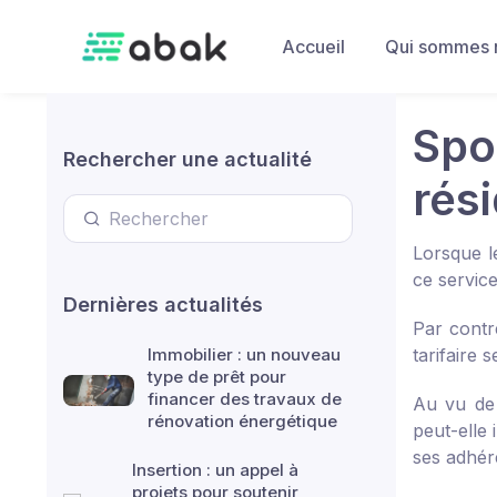
Skip to main content
Accueil
Qui sommes 
Spor
Rechercher une actualité
rés
Lorsque le
ce service
Dernières actualités
Par contre
Immobilier : un nouveau
tarifaire 
type de prêt pour
financer des travaux de
Au vu de 
rénovation énergétique
peut-elle 
ses adhér
Insertion : un appel à
projets pour soutenir