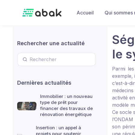
Skip to main content
Accueil
Qui sommes 
Ség
Rechercher une actualité
le 
Parmi les
exemple, i
Dernières actualités
c’est-à-di
médecins 
Immobilier : un nouveau
activité 
type de prêt pour
modèle mi
financer des travaux de
Ce socle s
rénovation énergétique
l’ONDAM s
son périmè
Insertion : un appel à
projets pour soutenir
une régul