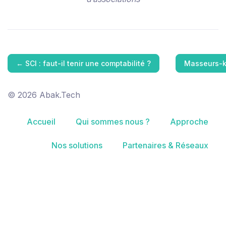
←
SCI : faut-il tenir une comptabilité ?
Masseurs-k
© 2026 Abak.Tech
Accueil
Qui sommes nous ?
Approche
Nos solutions
Partenaires & Réseaux