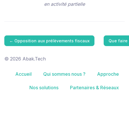
en activité partielle
←
Opposition aux prélèvements fiscaux
Que faire
© 2026 Abak.Tech
Accueil
Qui sommes nous ?
Approche
Nos solutions
Partenaires & Réseaux