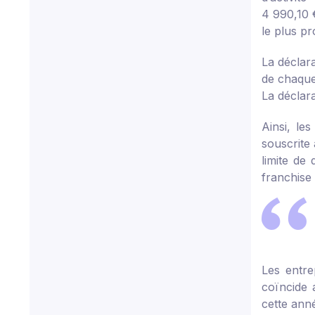
4 990,10 
le plus pr
La déclara
de chaque
La déclar
Ainsi, le
souscrite
limite de
franchise 
Les entre
coïncide a
cette anné