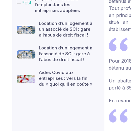
détenus et 
l’emploi dans les
Tout profe
entreprises adaptées
en princi
situé en
Location d’un logement à
un associé de SCI : gare
établisse
à l’abus de droit fiscal !
Location d’un logement à
l’associé de SCI : gare à
l’abus de droit fiscal !
Pour 2018
détenu au
Aides Covid aux
entreprises : vers la fin
Un abatte
du « quoi qu’il en coûte »
porté à 35
En revanch