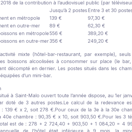
018 de la contribution à l’audiovisuel public (par téléviseu
Jusqu’à 2 postes
Entre 3 et 30 poste
ment en métropole
139 €
97,30 €
ment en outre-mer
89 €
62,30 €
boissons en métropole
556 €
389,20 €
boissons en outre-mer
356 €
249,20 €
activité mixte (hôtel-bar-restaurant, par exemple), seuls
es boissons alcoolisées à consommer sur place (le bar, 
ant décompté en dernier. Les postes situés dans les chamb
 équipées d’un mini-bar.
n
situé à Saint-Malo ouvert toute l’année dispose, au 1
er
janv
ar doté de 3 autres postes.
Le calcul de la redevance est
: 139 € x 2, soit 278 €.
Pour ceux de la 3
e
à la 30
e
chamb
a 40
e
chambre : 90,35 € x 10, soit 903,50 €.
Pour les 3 té
otal est de : 278 + 2 724,40 + 903,50 + 1 084,20 = 4 990
é annuelle de l’hôtel était inférieure à 9 mois, la min