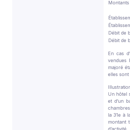
Montants 2
Établisse
Établisse
Débit de 
Débit de 
En cas d’
vendues l
majoré ét
elles sont
Illustratio
Un hôtel 
et d’un b
chambres 
la 31
e
à l
montant t
d’activit