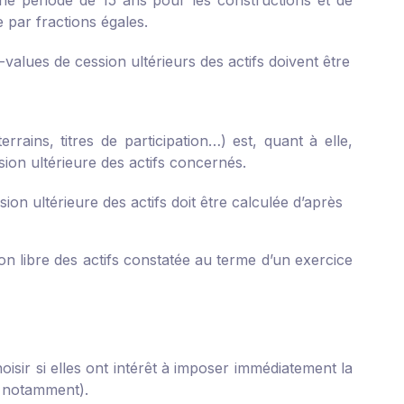
une période de 15 ans pour les constructions et de
e par fractions égales.
-values de cession ultérieurs des actifs doivent être
rains, titres de participation…) est, quant à elle,
sion ultérieure des actifs concernés.
ion ultérieure des actifs doit être calculée d’après
on libre des actifs constatée au terme d’un exercice
hoisir si elles ont intérêt à imposer immédiatement la
, notamment).