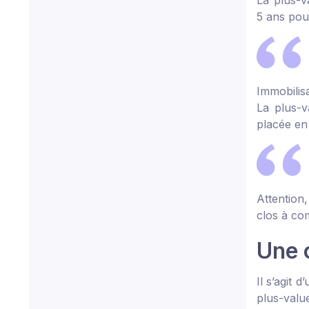
La plus-v
5 ans pour
Immobilis
La plus-v
placée en 
Attention,
clos à co
Une 
Il s’agit 
plus-value