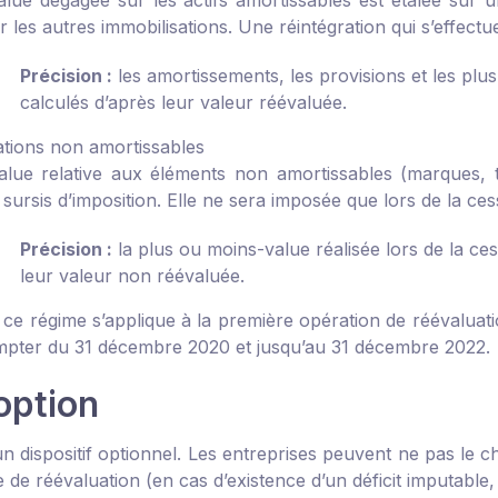
alue dégagée sur les actifs amortissables est étalée sur 
 les autres immobilisations. Une réintégration qui s’effectu
Précision :
les amortissements, les provisions et les plus
calculés d’après leur valeur réévaluée.
ations non amortissables
alue relative aux éléments non amortissables (marques, ter
sursis d’imposition. Elle ne sera imposée que lors de la ces
Précision :
la plus ou moins-value réalisée lors de la cess
leur valeur non réévaluée.
 ce régime s’applique à la première opération de réévaluati
mpter du 31 décembre 2020 et jusqu’au 31 décembre 2022.
option
d’un dispositif optionnel. Les entreprises peuvent ne pas le c
 de réévaluation (en cas d’existence d’un déficit imputable