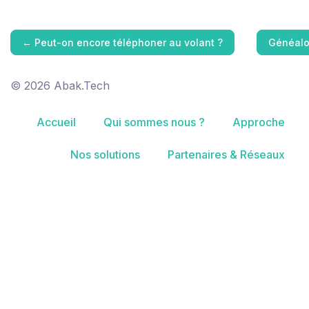
←
Peut-on encore téléphoner au volant ?
Généalo
© 2026 Abak.Tech
Accueil
Qui sommes nous ?
Approche
Nos solutions
Partenaires & Réseaux