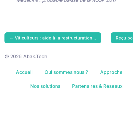
Médecins : probable baisse de la ROSP 2017
←
Viticulteurs : aide à la restructuration…
Reçu po
© 2026 Abak.Tech
Accueil
Qui sommes nous ?
Approche
Nos solutions
Partenaires & Réseaux