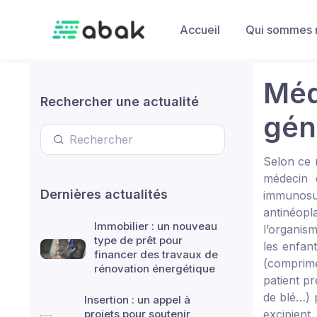
Skip to main content
Accueil
Qui sommes 
Méd
Rechercher une actualité
gén
Selon ce 
médecin d
Dernières actualités
immunosu
antinéopl
Immobilier : un nouveau
l’organism
type de prêt pour
les enfan
financer des travaux de
(comprimé
rénovation énergétique
patient pr
de blé…) 
Insertion : un appel à
projets pour soutenir
excipient.