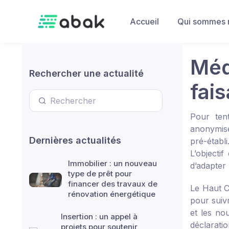
Skip to main content
Accueil
Qui sommes 
Méd
Rechercher une actualité
fais
Pour tent
anonymisé
Dernières actualités
pré-établ
L’objecti
Immobilier : un nouveau
d’adapter 
type de prêt pour
financer des travaux de
Le Haut C
rénovation énergétique
pour suiv
et les no
Insertion : un appel à
déclaratio
projets pour soutenir