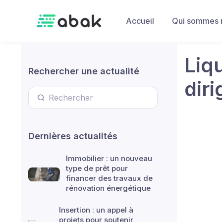
Skip to main content
Accueil
Qui sommes 
Liqu
Rechercher une actualité
dir
Dernières actualités
Immobilier : un nouveau
type de prêt pour
financer des travaux de
rénovation énergétique
Insertion : un appel à
projets pour soutenir