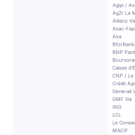
Agipi / A
Ag2r La 
Allianz Vi
Asac-Fap
Axa
BforBank
BNP Parib
Boursor
Caisse d’
CNP / La
Crédit Agr
Generali 
GMF Vie
ING
LCL
Le Conse
MACIF