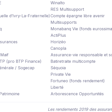
E
Winalto
RES Multisupport
elle d’Ivry-La-Fraternelle)
Compte épargne libre avenir
Multisupports
q
Monabanq Vie (fonds eurossima
ActiPlus
ssurances
Horizéo
Canopla
 Maif
Assurance-vie responsable et so
TP (pro BTP Finance)
Batiretraite multicompte
énérale / Sogecap
Séquoia
Private Vie
Fortuneo (fonds rendement)
Liberté
Patrimoine
Arborescence Opportunités
Les rendements 2019 des assuran