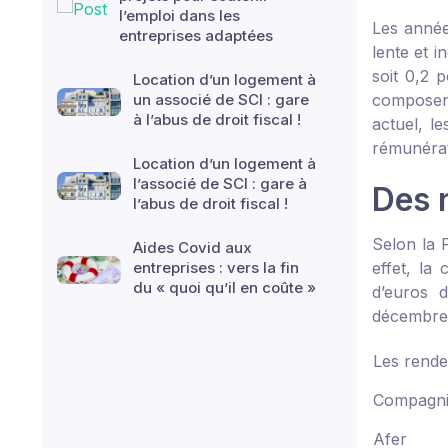
l’emploi dans les
Les année
entreprises adaptées
lente et 
soit 0,2 
Location d’un logement à
un associé de SCI : gare
composent
à l’abus de droit fiscal !
actuel, l
rémunérat
Location d’un logement à
l’associé de SCI : gare à
Des 
l’abus de droit fiscal !
Selon la 
Aides Covid aux
entreprises : vers la fin
effet, la 
du « quoi qu’il en coûte »
d’euros d
décembre 
Les rende
Compagn
Afer