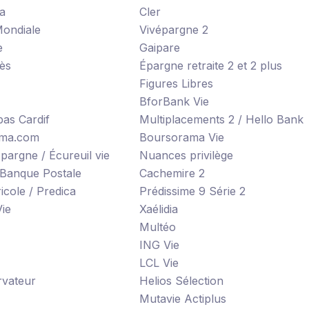
xa
Cler
Mondiale
Vivépargne 2
e
Gaipare
ès
Épargne retraite 2 et 2 plus
Figures Libres
BforBank Vie
as Cardif
Multiplacements 2 / Hello Bank
ama.com
Boursorama Vie
Épargne / Écureuil vie
Nuances privilège
 Banque Postale
Cachemire 2
icole / Predica
Prédissime 9 Série 2
Vie
Xaélidia
Multéo
ING Vie
LCL Vie
rvateur
Helios Sélection
Mutavie Actiplus