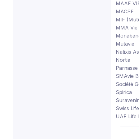
MAAF VI
MACSF
MIF (Mutu
MMA Vie
Monaban
Mutavie
Natixis A
Nortia
Parnasse
SMAvie B
Société G
Spirica
Suravenir
Swiss Life
UAF Life 