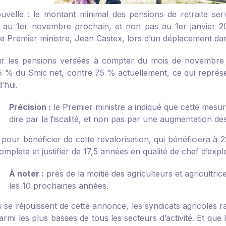
velle : le montant minimal des pensions de retraite serv
é au 1
er
novembre prochain, et non pas au 1
er
janvier 2
e Premier ministre, Jean Castex, lors d’un déplacement dan
ur les pensions versées à compter du mois de novembre
5 % du Smic net, contre 75 % actuellement, ce qui représe
’hui.
Précision :
le Premier ministre a indiqué que cette mesure 
dire par la fiscalité, et non pas par une augmentation des
 pour bénéficier de cette revalorisation, qui bénéficiera à 2
omplète et justifier de 17,5 années en qualité de chef d’explo
À noter :
près de la moitié des agriculteurs et agricultric
les 10 prochaines années.
 se réjouissent de cette annonce, les syndicats agricoles r
armi les plus basses de tous les secteurs d’activité. Et que 