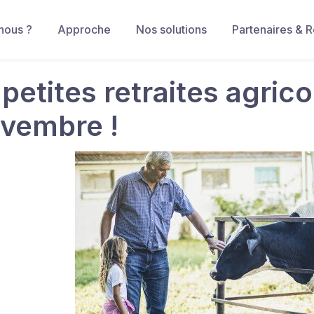
nous ?
Approche
Nos solutions
Partenaires & 
petites retraites agric
ovembre !