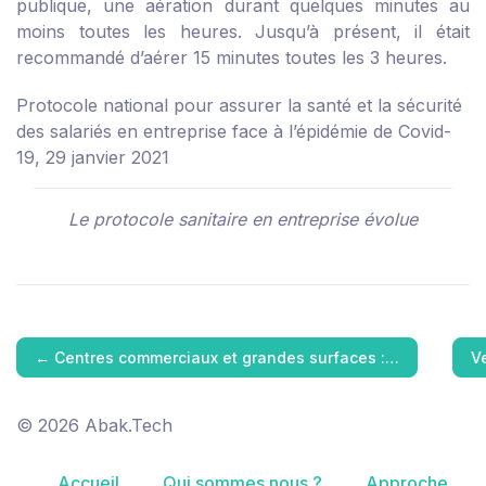
publique, une aération durant quelques minutes au
moins toutes les heures. Jusqu’à présent, il était
recommandé d’aérer 15 minutes toutes les 3 heures.
Protocole national pour assurer la santé et la sécurité
des salariés en entreprise face à l’épidémie de Covid-
19, 29 janvier 2021
Le protocole sanitaire en entreprise évolue
←
Centres commerciaux et grandes surfaces :…
V
© 2026 Abak.Tech
Accueil
Qui sommes nous ?
Approche