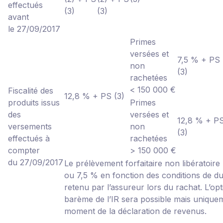
effectués
(3)
(3)
avant
le 27/09/2017
Primes
versées et
7,5 % + PS
non
(3)
rachetées
< 150 000 €
Fiscalité des
12,8 % + PS (3)
produits issus
Primes
des
versées et
12,8 % + P
versements
non
(3)
effectués à
rachetées
compter
> 150 000 €
du 27/09/2017
Le prélèvement forfaitaire non libératoire
ou 7,5 % en fonction des conditions de du
retenu par l’assureur lors du rachat. L’op
barème de l’IR sera possible mais unique
moment de la déclaration de revenus.