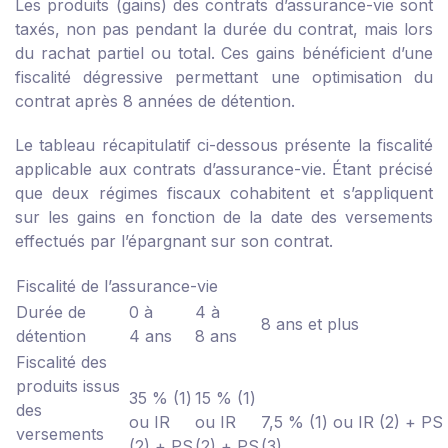
Les produits (gains) des contrats d’assurance-vie sont
taxés, non pas pendant la durée du contrat, mais lors
du rachat partiel ou total. Ces gains bénéficient d’une
fiscalité dégressive permettant une optimisation du
contrat après 8 années de détention.
Le tableau récapitulatif ci-dessous présente la fiscalité
applicable aux contrats d’assurance-vie. Étant précisé
que deux régimes fiscaux cohabitent et s’appliquent
sur les gains en fonction de la date des versements
effectués par l’épargnant sur son contrat.
Fiscalité de l’assurance-vie
Durée de
0 à
4 à
8 ans et plus
détention
4 ans
8 ans
Fiscalité des
produits issus
35 % (1)
15 % (1)
des
ou IR
ou IR
7,5 % (1) ou IR (2) + PS
versements
(2) + PS
(2) + PS
(3)