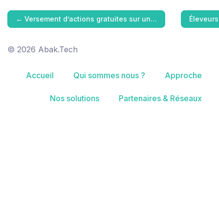
←
Versement d’actions gratuites sur un…
Éleveurs
© 2026 Abak.Tech
Accueil
Qui sommes nous ?
Approche
Nos solutions
Partenaires & Réseaux