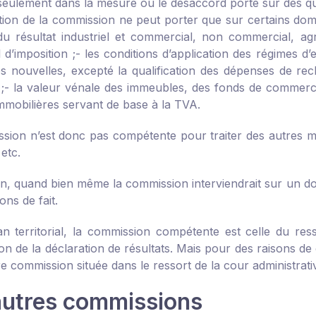
 seulement dans la mesure où le désaccord porte sur des que
tion de la commission ne peut porter que sur certains domai
u résultat industriel et commercial, non commercial, agr
 d’imposition ;
- les conditions d’application des régimes d
es nouvelles, excepté la qualification des dépenses de rec
;
- la valeur vénale des immeubles, des fonds de commerce,
immobilières servant de base à la TVA.
sion n’est donc pas compétente pour traiter des autres mat
 etc.
ion, quand bien même la commission interviendrait sur un do
ons de fait.
an territorial, la commission compétente est celle du resso
on de la déclaration de résultats. Mais pour des raisons de c
e commission située dans le ressort de la cour administrati
autres commissions