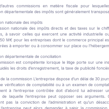
 d’autres commissions en matière fiscale pour lesquell
n départementale des impôts sont généralement transposa
n nationale des impôts
sion nationale des impôts directs et des taxes sur le chif
es, à savoir celles qui exercent une activité industrielle 
 50 M€ pour les entreprises dont le commerce principal est
rées à emporter ou à consommer sur place ou l’hébergem
n départementale de conciliation
mission est compétente lorsque le litige porte sur une ins
quidés les droits d’enregistrement, la taxe de publicité fonci
e de la commission
L’entreprise dispose d’un délai de 30 jou
e vérification de comptabilité ou à un examen de comptabili
ent à l’entreprise contrôlée doit d’abord lui adresser u
e de laquelle l’entreprise peut opposer ses arguments. 
nt pas la conviction de l’administration et qu’un désac
 l’entreprise peut alors demander à saisir la commission