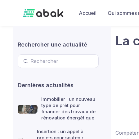
Skip to main content
Accueil
Qui sommes 
La 
Rechercher une actualité
Dernières actualités
Immobilier : un nouveau
type de prêt pour
financer des travaux de
rénovation énergétique
Insertion : un appel à
Compéten
projets pour soutenir