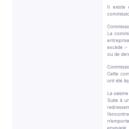
Il existe
commissio
Commissio
La commis
entrepris
excède :
-
ou de den
Commissio
Cette com
ont été li
La saisin
Suite à un
redressem
l’encontr
n’emporte
envisagé,