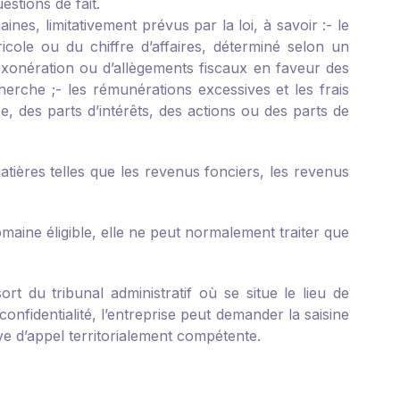
stions de fait.
nes, limitativement prévus par la loi, à savoir :
- le
icole ou du chiffre d’affaires, déterminé selon un
’exonération ou d’allègements fiscaux en faveur des
herche ;
- les rémunérations excessives et les frais
 des parts d’intérêts, des actions ou des parts de
ières telles que les revenus fonciers, les revenus
maine éligible, elle ne peut normalement traiter que
rt du tribunal administratif où se situe le lieu de
onfidentialité, l’entreprise peut demander la saisine
ve d’appel territorialement compétente.