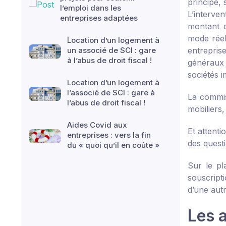
principe,
l’emploi dans les
L’interven
entreprises adaptées
montant d
mode réel
Location d’un logement à
un associé de SCI : gare
entrepris
à l’abus de droit fiscal !
généraux 
sociétés 
Location d’un logement à
l’associé de SCI : gare à
La commis
l’abus de droit fiscal !
mobiliers,
Aides Covid aux
Et attent
entreprises : vers la fin
des questi
du « quoi qu’il en coûte »
Sur le pl
souscripti
d’une autr
Les 