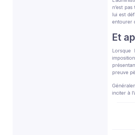
L’administ
n’est pas 
lui est d
entourer 
Et ap
Lorsque l
imposition
présentan
preuve pès
Généralem
inciter à