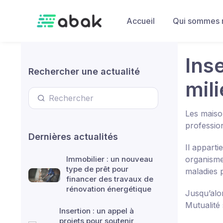
Skip to main content
Accueil
Qui sommes 
Ins
Rechercher une actualité
mil
Les maiso
profession
Dernières actualités
Il apparti
Immobilier : un nouveau
organisme 
type de prêt pour
maladies 
financer des travaux de
rénovation énergétique
Jusqu’alo
Mutualité
Insertion : un appel à
projets pour soutenir