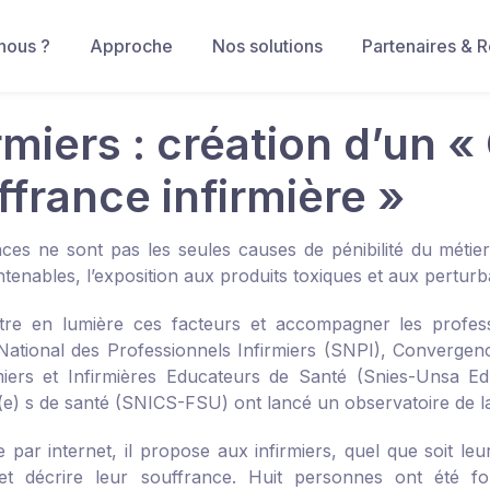
nous ?
Approche
Nos solutions
Partenaires & 
rmiers : création d’un «
ffrance infirmière »
nces ne sont pas les seules causes de pénibilité du métier 
intenables, l’exposition aux produits toxiques et aux pertu
tre en lumière ces facteurs et accompagner les profes
National des Professionnels Infirmiers (SNPI), Convergence 
miers et Infirmières Educateurs de Santé (Snies-Unsa Edu
r(e) s de santé (SNICS-FSU) ont lancé un observatoire de la
e par internet, il propose aux infirmiers, quel que soit l
 et décrire leur souffrance. Huit personnes ont été