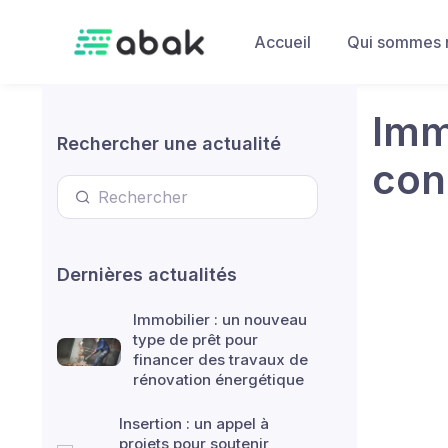
Skip to main content
Accueil
Qui sommes 
Imm
Rechercher une actualité
con
Dernières actualités
Immobilier : un nouveau
type de prêt pour
financer des travaux de
rénovation énergétique
Insertion : un appel à
projets pour soutenir