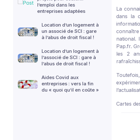
l’emploi dans les
La connai
entreprises adaptées
dans la c
informati
Location d’un logement à
un associé de SCI : gare
connaîtr
à l’abus de droit fiscal !
national.
Pap.fr. G
Location d’un logement à
les 2 an
l’associé de SCI : gare à
rafraîchi
l’abus de droit fiscal !
Toutefois
Aides Covid aux
expérimen
entreprises : vers la fin
du « quoi qu’il en coûte »
l’actualis
Cartes de