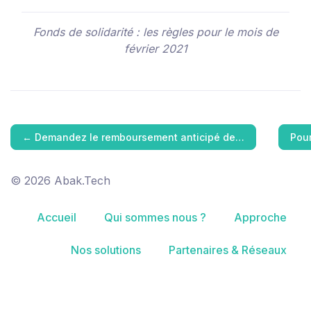
Fonds de solidarité : les règles pour le mois de
février 2021
←
Demandez le remboursement anticipé de…
Pour
© 2026 Abak.Tech
Accueil
Qui sommes nous ?
Approche
Nos solutions
Partenaires & Réseaux