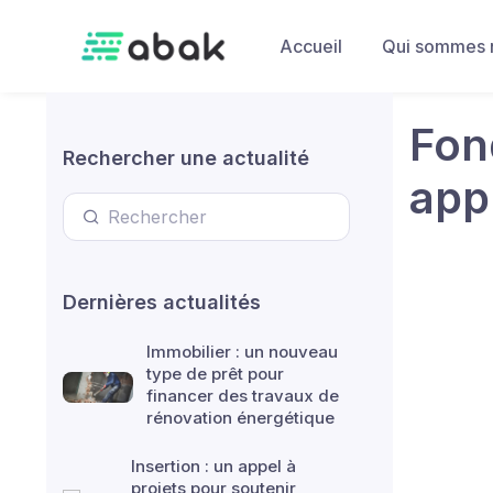
Skip to main content
Accueil
Qui sommes 
Fond
Rechercher une actualité
app
Dernières actualités
Immobilier : un nouveau
type de prêt pour
financer des travaux de
rénovation énergétique
Insertion : un appel à
projets pour soutenir