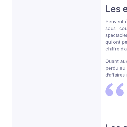
Les 
Peuvent é
sous couv
spectacles
qui ont p
chiffre d’
Quant aux
perdu au m
d’affaires