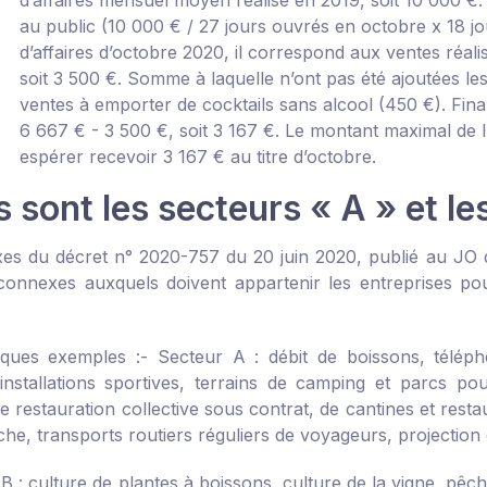
d’affaires mensuel moyen réalisé en 2019, soit 10 000 €.
au public (10 000 € / 27 jours ouvrés en octobre x 18 jo
d’affaires d’octobre 2020, il correspond aux ventes réalis
soit 3 500 €. Somme à laquelle n’ont pas été ajoutées les
ventes à emporter de cocktails sans alcool (450 €). Final
6 667 € - 3 500 €, soit 3 167 €. Le montant maximal de l’
espérer recevoir 3 167 € au titre d’octobre.
 sont les secteurs « A » et le
xes du
décret n° 2020-757 du 20 juin 2020, publié au JO 
connexes auxquels doivent appartenir les entreprises po
lques exemples :
- Secteur A : débit de boissons, téléph
’installations sportives, terrains de camping et parcs pou
e restauration collective sous contrat, de cantines et restau
e, transports routiers réguliers de voyageurs, projection d
 B : culture de plantes à boissons, culture de la vigne, pê