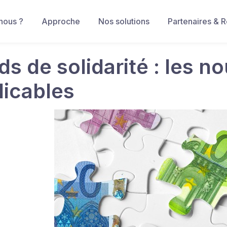
nous ?
Approche
Nos solutions
Partenaires & 
s de solidarité : les n
licables