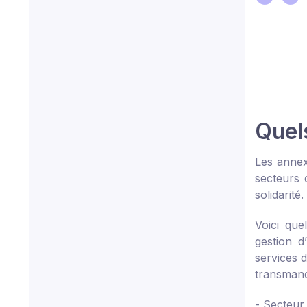
Quels
Les anne
secteurs 
solidarité.
Voici que
gestion d
services d
transmanch
- Secteur