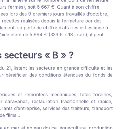
 Il l’a ramené sur le nombre de jours de fermeture
urs fermés), soit 6 667 €. Quant à son chiffre
ées lors des 9 premiers jours travaillés d’octobre,
 recettes réalisées depuis la fermeture par des
ement, sa perte de chiffre d’affaires est estimée à
aide étant de 5 994 € (333 € x 18 jours), il peut
s secteurs « B » ?
du 21
, listent les secteurs en grande difficulté et les
ur bénéficier des conditions étendues du fonds de
ériques et remontées mécaniques, fêtes foraines,
r caravanes, restauration traditionnelle et rapide,
rants d’entreprise, services des traiteurs, transport
e films...
che en mer et en eau douce, aquaculture, production