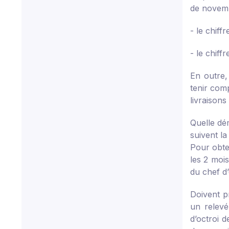
de novembr
- le chiff
- le chiff
En outre,
tenir comp
livraison
Quelle dé
suivent la
Pour obte
les 2 mois
du chef d’
Doivent p
un relevé
d’octroi de