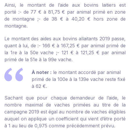
Ainsi, le montant de l’aide aux bovins laitiers est
porté :
- de 77 € à 81,75 € par animal primé en zone
de montagne ;
- de 38 € à 40,20 € hors zone de
montagne.
Le montant des aides aux bovins allaitants 2019 passe,
quant à lui, de :
- 166 € à 167,25 € par animal primé de
la 1
re
à la 50
e
vache ;
- 121 € à 121,25 € par animal
primé de la 51
e
à la 99
e
vache.
À noter :
le montant accordé par animal
primé de la 100
e
à la 139
e
vache reste fixé
à 62 €.
Sachant que pour chaque demandeur de l’aide, le
nombre maximal de vaches primées au titre de la
campagne 2019 est égal au nombre de vaches éligibles
auquel on applique un coefficient qui vient d’être porté
à 1 au lieu de 0,975 comme précédemment prévu.