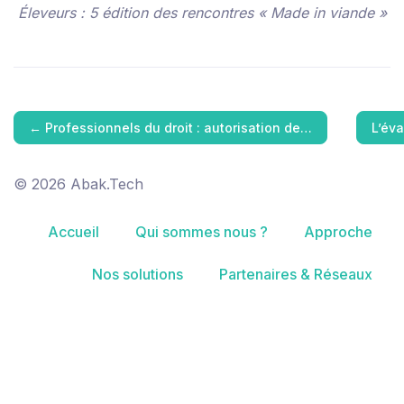
Éleveurs : 5 édition des rencontres « Made in viande »
←
Professionnels du droit : autorisation de…
L’év
© 2026 Abak.Tech
Accueil
Qui sommes nous ?
Approche
Nos solutions
Partenaires & Réseaux