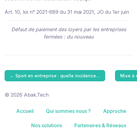
Art. 10, loi n° 2021-689 du 31 mai 2021, JO du 1er juin
Défaut de paiement des loyers par les entreprises
fermées : du nouveau
←
Sport en entreprise : quelle incidence…
Mise à 
© 2026 Abak.Tech
Accueil
Qui sommes nous ?
Approche
Nos solutions
Partenaires & Réseaux