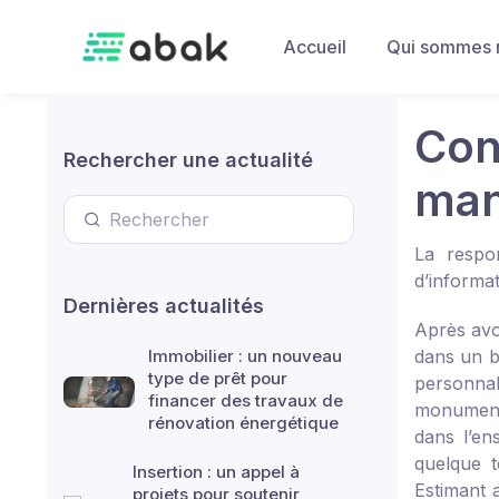
Skip to main content
Accueil
Qui sommes 
Con
Rechercher une actualité
man
La respon
d’informat
Dernières actualités
Après avoi
Immobilier : un nouveau
dans un bu
type de prêt pour
personnal
financer des travaux de
monuments
rénovation énergétique
dans l’en
quelque t
Insertion : un appel à
Estimant 
projets pour soutenir