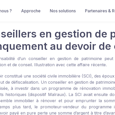
nous ?
Approche
Nos solutions
Partenaires & 
seillers en gestion de p
quement au devoir de 
sabilité d’un conseiller en gestion de patrimoine peu
ion et de conseil. Illustration avec cette affaire récente.
r constitué une société civile immobilière (SCI), des époux
t de défiscalisation. Un conseiller en gestion de patrimoin
isée, à investir dans un programme de rénovation immobilièr
 historiques (dispositif Malraux). La SCI avait ensuite d
semble immobilier à rénover et pour emprunter la somme né
emps plus tard, le promoteur-vendeur du programme immob
avoir payé en pure perte une somme d’argent à titre d’avanc