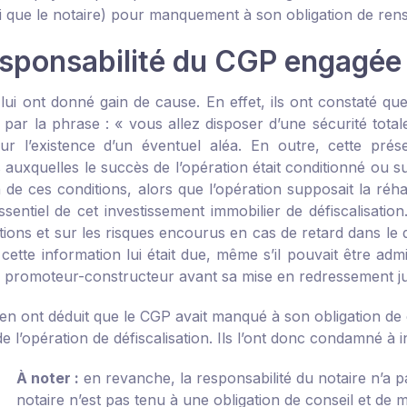
i que le notaire) pour manquement à son obligation de rens
esponsabilité du CGP engagée
 lui ont donné gain de cause. En effet, ils ont constaté qu
e par la phrase : « vous allez disposer d’une sécurité tota
ur l’existence d’un éventuel aléa. En outre, cette pré
 auxquelles le succès de l’opération était conditionné ou s
n de ces conditions, alors que l’opération supposait la réha
ssentiel de cet investissement immobilier de défiscalisatio
ations et sur les risques encourus en cas de retard dans le
 cette information lui était due, même s’il pouvait être ad
du promoteur-constructeur avant sa mise en redressement jud
en ont déduit que le CGP avait manqué à son obligation de co
de l’opération de défiscalisation. Ils l’ont donc condamné à 
À noter :
en revanche, la responsabilité du notaire n’a pa
notaire n’est pas tenu à une obligation de conseil et de 