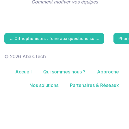
Comment motiver vos équipes
←
Orthophonistes : foire aux questions sur…
Pharm
© 2026 Abak.Tech
Accueil
Qui sommes nous ?
Approche
Nos solutions
Partenaires & Réseaux