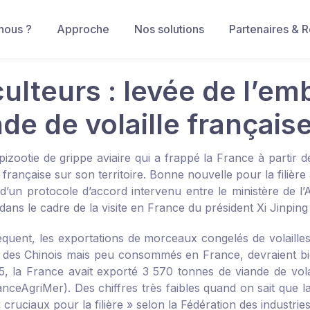
nous ?
Approche
Nos solutions
Partenaires & 
ulteurs : levée de l’em
de de volaille français
pizootie de grippe aviaire qui a frappé la France à partir d
e française sur son territoire. Bonne nouvelle pour la filièr
 d’un protocole d’accord intervenu entre le ministère de l’
dans le cadre de la visite en France du président Xi Jinping
uent, les exportations de morceaux congelés de volailles, en
 des Chinois mais peu consommés en France, devraient bie
5, la France avait exporté 3 570 tonnes de viande de volai
nceAgriMer). Des chiffres très faibles quand on sait que la
 cruciaux pour la filière » selon la Fédération des industries