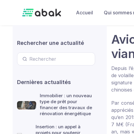
Skip to main content
Accueil
Qui sommes 
Avic
Rechercher une actualité
vian
Depuis l’é
de volaill
Dernières actualités
signature
chinoises 
Immobilier : un nouveau
type de prêt pour
Par conséq
financer des travaux de
appréciés
rénovation énergétique
qu’en 201
7 M€ (Fra
Insertion : un appel à
an, mais «
projets pour soutenir