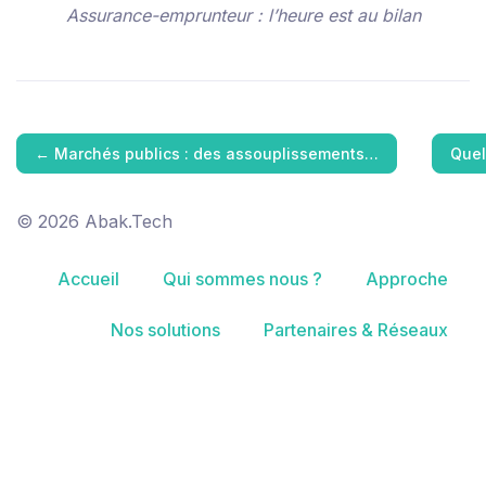
Assurance-emprunteur : l’heure est au bilan
←
Marchés publics : des assouplissements…
Quel
© 2026 Abak.Tech
Accueil
Qui sommes nous ?
Approche
Nos solutions
Partenaires & Réseaux