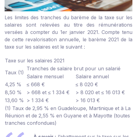
Les limites des tranches du barème de la taxe sur les
salaires sont relevées au titre des rémunérations
versées à compter du 1
er
janvier 2021. Compte tenu
de cette revalorisation annuelle, le barème 2021 de la
taxe sur les salaires est le suivant :
Taxe sur les salaires 2021
Tranches de salaire brut pour un salarié
Taux (1)
Salaire mensuel
Salaire annuel
4,25 %
≤ 668 €
≤ 8 020 €
8,50 %
> 668 et ≤ 1 334 €
> 8 020 et ≤ 16 013 €
13,60 %
> 1 334 €
> 16 013 €
(1) Taux de 2,95 % en Guadeloupe, Martinique et à La
Réunion et de 2,55 % en Guyane et à Mayotte (toutes
tranches confondues)
À savoir :
l’abattement sur la taxe sur les