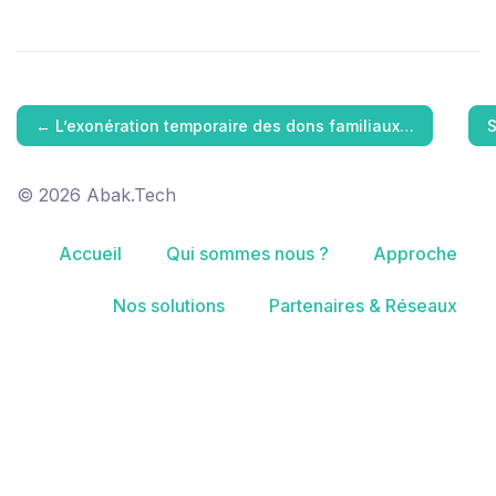
←
L’exonération temporaire des dons familiaux…
S
© 2026 Abak.Tech
Accueil
Qui sommes nous ?
Approche
Nos solutions
Partenaires & Réseaux