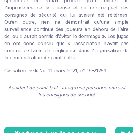
spectateur ne s’était produit qu’en raison de
l’imprudence de la joueuse et du non-respect des
consignes de sécurité qui lui avaient été réitérées.
Qu’en outre, rien ne démontrait qu’une simple
surveillance continue des joueurs en dehors de l’aire
de jeu « aurait permis d’éviter le dommage ». Les juges
en ont donc conclu que « l’association n’avait pas
commis de faute de négligence dans l’organisation de
la démonstration de paint-ball ».
Cassation civile 2e, 11 mars 2021, n° 19-21253
Accident de paint-ball : lorsqu’une personne enfreint
les consignes de sécurité
←
N’oubliez pas d’acquitter vos acomptes…
Emplo