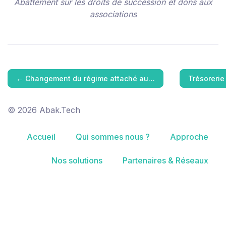
Abattement sur les droits de succession et dons aux
associations
←
Changement du régime attaché au…
Trésorerie 
© 2026 Abak.Tech
Accueil
Qui sommes nous ?
Approche
Nos solutions
Partenaires & Réseaux